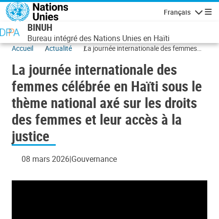
Aller au contenu principal
Français
Navigatio
BINUH
Bureau intégré des Nations Unies en Haïti
Accueil
Actualité
La journée internationale des femmes
célébrée en Haïti sous le thème national
La journée internationale des
axé sur les droits des femmes et leur
accès à la justice
femmes célébrée en Haïti sous le
thème national axé sur les droits
des femmes et leur accès à la
justice
08 mars 2026
Gouvernance