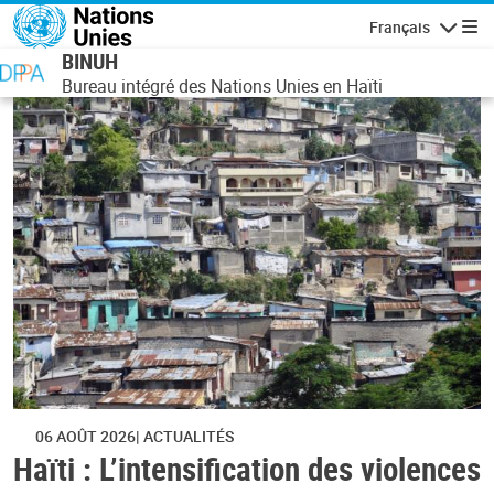
Aller au contenu principal
Français
Navigatio
BINUH
Bureau intégré des Nations Unies en Haïti
06 AOÛT 2026
ACTUALITÉS
Haïti : L’intensification des violences